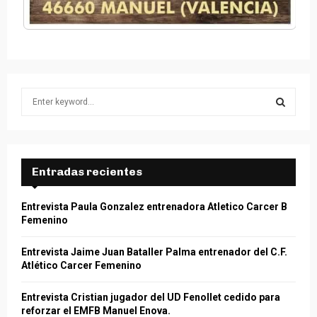
S
e
a
S
r
c
E
h
Entradas recientes
f
A
o
Entrevista Paula Gonzalez entrenadora Atletico Carcer B
r
R
Femenino
:
C
Entrevista Jaime Juan Bataller Palma entrenador del C.F.
Atlético Carcer Femenino
H
Entrevista Cristian jugador del UD Fenollet cedido para
reforzar el EMFB Manuel Enova.