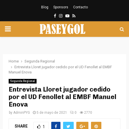
Blog
Sponsors
Contacto
Facebook
Instagram
Youtube
Rss
PRIMARY
MENU
Home
Segunda Regional
Entrevista Lloret jugador cedido por el UD Fenollet al EMBF
Manuel Enova
Segunda Regional
Entrevista Lloret jugador cedido
por el UD Fenollet al EMBF Manuel
Enova
by
AdminPYG
5 de mayo de 2021
0
2770
SHARE
1