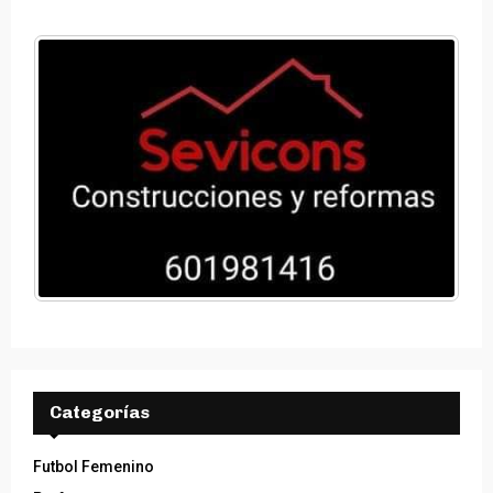
Entrevista Cristian jugador del UD
Fenollet cedido para reforzar el EMFB
Manuel Enova.
0
Entrevista Selu UD Castellonense
0
Entrevista Vicent Gilabert
0