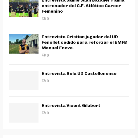
Recent Posts
Entrevista Paula Gonzalez
entrenadora Atletico Carcer B
Femenino
0
Entrevista Jaime Juan Bataller Palma
entrenador del C.F. Atlético Carcer
Femenino
0