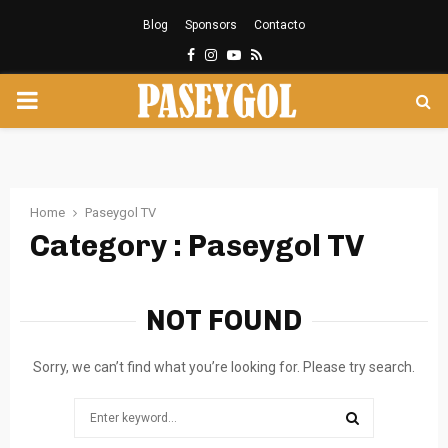
Blog
Sponsors
Contacto
Facebook
Instagram
Youtube
Rss
PRIMARY
MENU
Home
Paseygol TV
Category : Paseygol TV
NOT FOUND
Sorry, we can’t find what you’re looking for. Please try search.
Search
for: