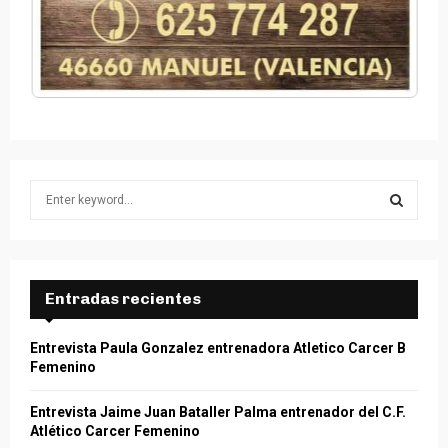
S
e
a
S
r
c
E
h
Entradas recientes
f
A
o
Entrevista Paula Gonzalez entrenadora Atletico Carcer B
r
R
Femenino
:
C
Entrevista Jaime Juan Bataller Palma entrenador del C.F.
Atlético Carcer Femenino
H