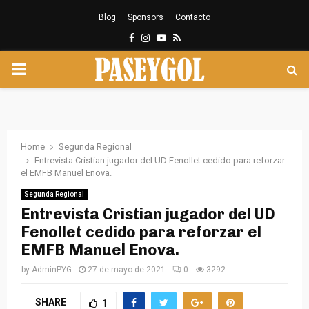
Blog
Sponsors
Contacto
Facebook
Instagram
Youtube
Rss
PRIMARY
MENU
Home
Segunda Regional
Entrevista Cristian jugador del UD Fenollet cedido para reforzar
el EMFB Manuel Enova.
Segunda Regional
Entrevista Cristian jugador del UD
Fenollet cedido para reforzar el
EMFB Manuel Enova.
by
AdminPYG
27 de mayo de 2021
0
3292
SHARE
1