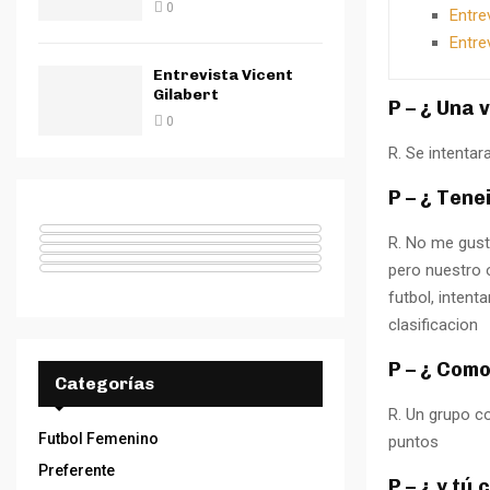
0
Entre
Entre
Entrevista Vicent
Gilabert
P – ¿ Una 
0
R. Se intenta
P – ¿ Tene
R. No me gust
pero nuestro o
futbol, intent
clasificacion
P – ¿ Como
Categorías
R. Un grupo c
Futbol Femenino
puntos
Preferente
P – ¿ y t