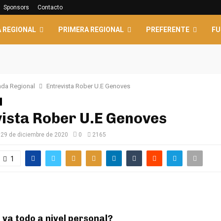
Sponsors
Contacto
 REGIONAL
PRIMERA REGIONAL
PREFERENTE
FU
da Regional
Entrevista Rober U.E Genoves
ista Rober U.E Genoves
29 de diciembre de 2020
0
2165
1
 va todo a nivel personal?