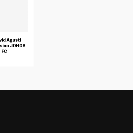
vid Agusti
isico JOHOR
 FC