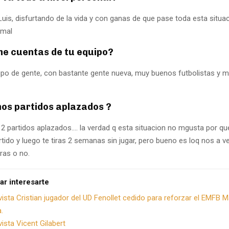
Luis, disfurtando de la vida y con ganas de que pase toda esta situa
rmal
me cuentas de tu equipo?
upo de gente, con bastante gente nueva, muy buenos futbolistas y m
nos partidos aplazados ?
 2 partidos aplazados…. la verdad q esta situacion no mgusta por que
tido y luego te tiras 2 semanas sin jugar, pero bueno es loq nos a v
ras o no.
ar interesarte
vista Cristian jugador del UD Fenollet cedido para reforzar el EMFB 
.
vista Vicent Gilabert