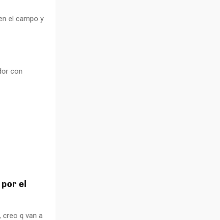
en el campo y
dor con
por el
 creo q van a