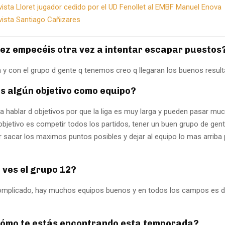
vista Lloret jugador cedido por el UD Fenollet al EMBF Manuel Enova
vista Santiago Cañizares
vez empecéis otra vez a intentar escapar puestos
ra y con el grupo d gente q tenemos creo q llegaran los buenos resul
is algún objetivo como equipo?
a hablar d objetivos por que la liga es muy larga y pueden pasar m
bjetivo es competir todos los partidos, tener un buen grupo de gente
ar sacar los maximos puntos posibles y dejar al equipo lo mas arriba 
 ves el grupo 12?
omplicado, hay muchos equipos buenos y en todos los campos es dif
ú cómo te estás encontrando esta temporada?