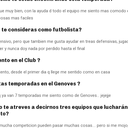
que muy bien, con la ayuda d todo el equipo me siento mas comodo 
cosas mas faciles
 te consideras como futbolista?
ensivo, pero que tambien me gusta ayudar en treas defensivas, juga
r y nunca doy nada por perdido hasta el final
ento en el Club ?
tento, desde el primer dia q llege me sentido como en casa
tas temporadas en el Genoves ?
q ya van 7 temporadas me siento como de Genoves… jejejje
o te atreves a decirnos tres equipos que lucharán 
to?
mucha competicion pueden pasar muchas cosas…. pero si me mojo,