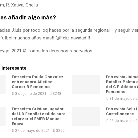
m, R. Xativa, Chella
res añadir algo más?
racias J.luis por todo loq haces por la segunda regional…. y seguir v
futbol muchos años mas!!!😉Feliz navidad!!!
eygol 2021 © Todos los derechos reservados
 interesante
Entrevista Paula Gonzalez
Entrevista Jaim
entrenadora Atletico
Bataller Palma 
Carcer B Femenino
del C.F. Atlético
Femenino
3 de junio de 2021
3248
31 de mayo de 
Entrevista Cristian jugador
Entrevista Selu 
del UD Fenollet cedido para
Castellonense
reforzar el EMFB Manuel
26 de mayo de 
Enova.
27 de mayo de 2021
3290