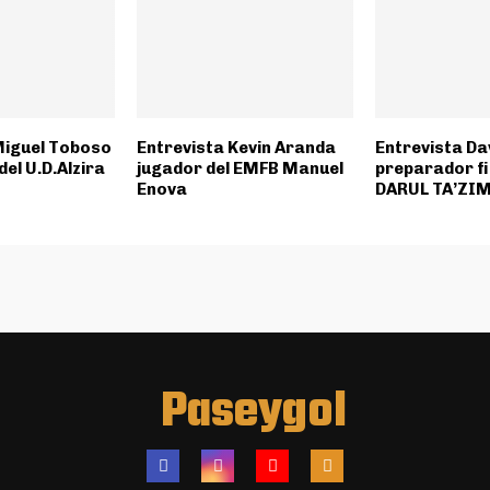
Miguel Toboso
Entrevista Kevin Aranda
Entrevista Da
el U.D.Alzira
jugador del EMFB Manuel
preparador f
Enova
DARUL TA’ZIM