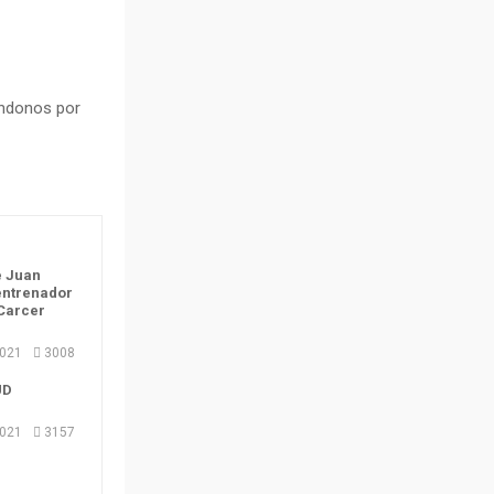
iendonos por
e Juan
entrenador
 Carcer
2021
3008
UD
2021
3157