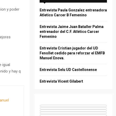
f
A
o
cion y poder
Entrevista Paula Gonzalez entrenadora
r
R
Atletico Carcer B Femenino
:
C
Entrevista Jaime Juan Bataller Palma
entrenador del C.F. Atlético Carcer
H
Femenino
ejores
Entrevista Cristian jugador del UD
Fenollet cedido para reforzar el EMFB
Manuel Enova.
 igual
Entrevista Selu UD Castellonense
enido y hay q
Entrevista Vicent Gilabert
Manuel