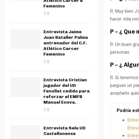
Atletico Carcer B
Femenino
R. Muy bien J.
0
hacer vida no
P – ¿ Que 
Entrevista Jaime
Juan Bataller Palma
entrenador del C.F.
R. Un buen gr
Atlético Carcer
personas
Femenino
0
P – ¿ Algu
R. Si tenemos
Entrevista Cristian
jueguas un par
jugador del UD
Fenollet cedido para
aceptarlo quie
reforzar el EMFB
Manuel Enova.
Podría est
0
Entre
Enova
Entrevista Selu UD
Castellonense
Entre