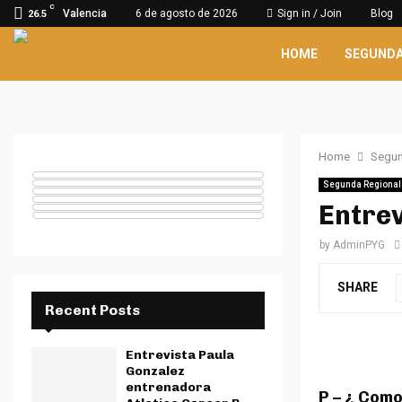
C
Valencia
6 de agosto de 2026
Sign in / Join
Blog
26.5
HOME
SEGUNDA
Home
Segun
Segunda Regional
Entrev
by
AdminPYG
SHARE
Recent Posts
Entrevista Paula
Gonzalez
entrenadora
P – ¿ Como