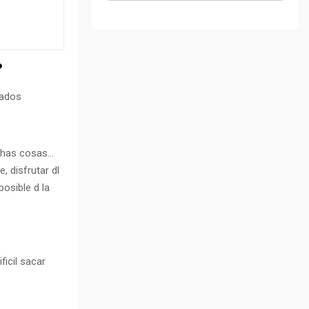
?
tados
uchas cosas…
, disfrutar dl
posible d la
icil sacar