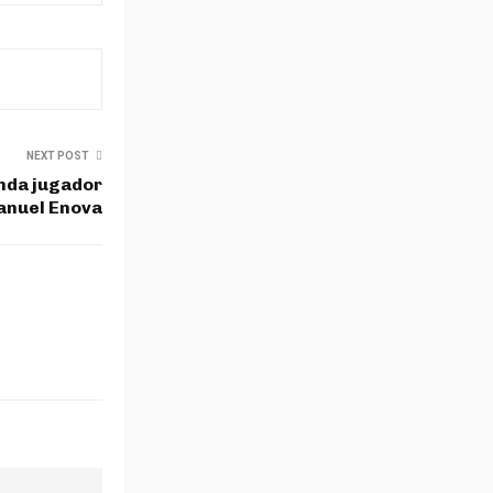
NEXT POST
anda jugador
anuel Enova