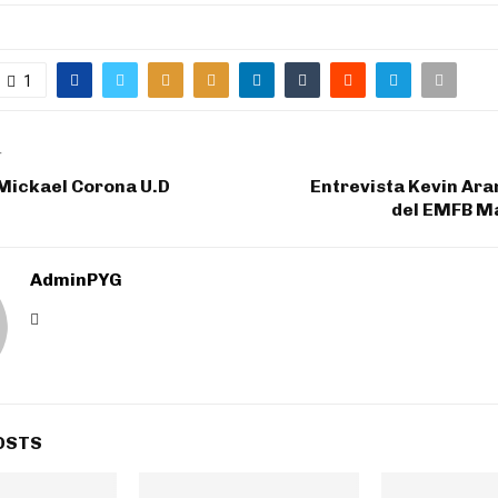
1
T
 Mickael Corona U.D
Entrevista Kevin Ar
del EMFB M
AdminPYG
OSTS