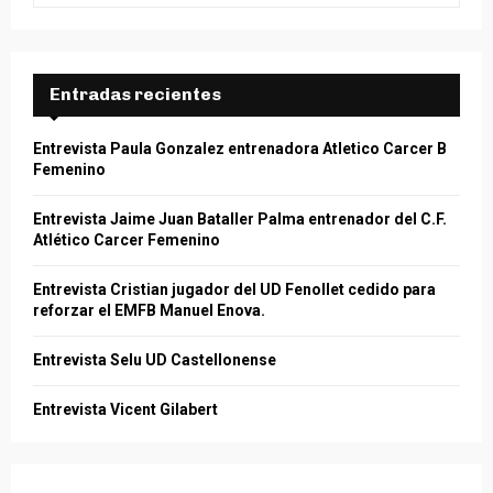
a
S
r
c
E
h
Entradas recientes
f
A
o
Entrevista Paula Gonzalez entrenadora Atletico Carcer B
r
R
Femenino
:
C
Entrevista Jaime Juan Bataller Palma entrenador del C.F.
Atlético Carcer Femenino
H
Entrevista Cristian jugador del UD Fenollet cedido para
reforzar el EMFB Manuel Enova.
Entrevista Selu UD Castellonense
Entrevista Vicent Gilabert