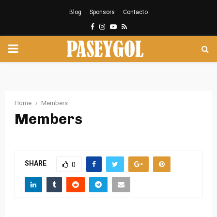
Blog
Sponsors
Contacto
Facebook
Instagram
Youtube
Rss
PRIMARY
MENU
Home
Members
Members
SHARE
0