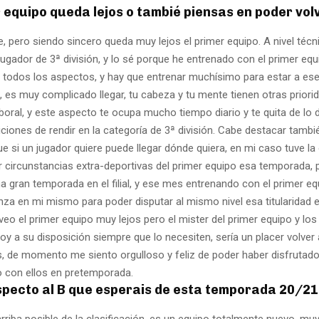
r equipo queda lejos o tambié piensas en poder vol
 pero siendo sincero queda muy lejos el primer equipo. A nivel técn
jugador de 3ª división, y lo sé porque he entrenado con el primer equ
todos los aspectos, y hay que entrenar muchísimo para estar a ese 
, es muy complicado llegar, tu cabeza y tu mente tienen otras priori
aboral, y este aspecto te ocupa mucho tiempo diario y te quita de lo 
ciones de rendir en la categoría de 3ª división. Cabe destacar tambi
ue si un jugador quiere puede llegar dónde quiera, en mi caso tuve la
r circunstancias extra-deportivas del primer equipo esa temporada, p
a gran temporada en el filial, y ese mes entrenando con el primer e
za en mi mismo para poder disputar al mismo nivel esa titularidad 
eo el primer equipo muy lejos pero el mister del primer equipo y lo
y a su disposición siempre que lo necesiten, sería un placer volver 
os, de momento me siento orgulloso y feliz de poder haber disfrutad
 con ellos en pretemporada.
especto al B que esperais de esta temporada 20/2
rriba posible de la clasificación, es un equipo totalmente nuevo, muy