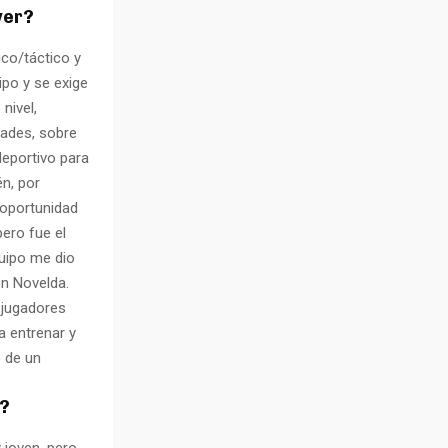
ver?
ico/táctico y
ipo y se exige
nivel,
dades, sobre
deportivo para
én, por
 oportunidad
ero fue el
quipo me dio
en Novelda.
s jugadores
a entrenar y
o de un
1?
 joven, pero