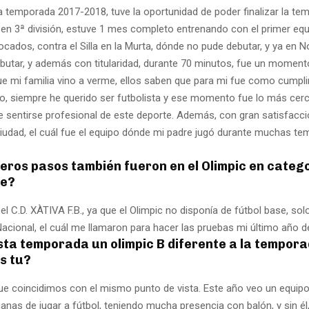
la temporada 2017-2018, tuve la oportunidad de poder finalizar la te
 en 3ª división, estuve 1 mes completo entrenando con el primer equ
cados, contra el Silla en la Murta, dónde no pude debutar, y ya en No
butar, y además con titularidad, durante 70 minutos, fue un momen
que mi familia vino a verme, ellos saben que para mi fue como cumpl
, siempre he querido ser futbolista y ese momento fue lo más cer
e sentirse profesional de este deporte. Además, con gran satisfacci
ciudad, el cuál fue el equipo dónde mi padre jugó durante muchas t
eros pasos también fueron en el Olimpic en categ
se?
el C.D. XÀTIVA F.B., ya que el Olimpic no disponía de fútbol base, solo
acional, el cuál me llamaron para hacer las pruebas mi último año d
esta temporada un olimpic B diferente a la tempor
s tu?
 que coincidimos con el mismo punto de vista. Este año veo un equip
nas de jugar a fútbol, teniendo mucha presencia con balón, y sin él,