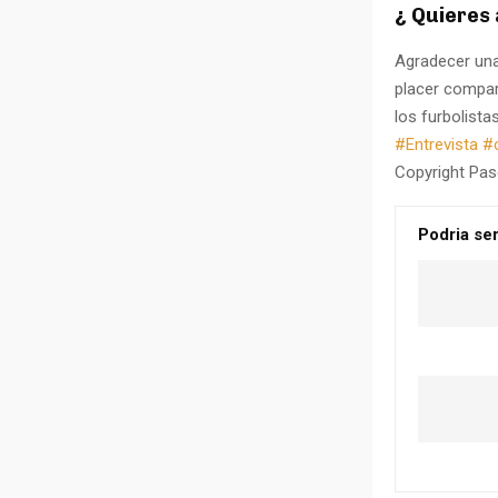
¿ Quieres
Agradecer una
placer compart
los furbolista
#Entrevista
#
Copyright Pas
Podria ser