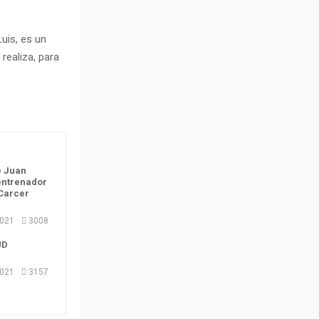
uis, es un
realiza, para
e Juan
entrenador
 Carcer
2021
3008
UD
2021
3157