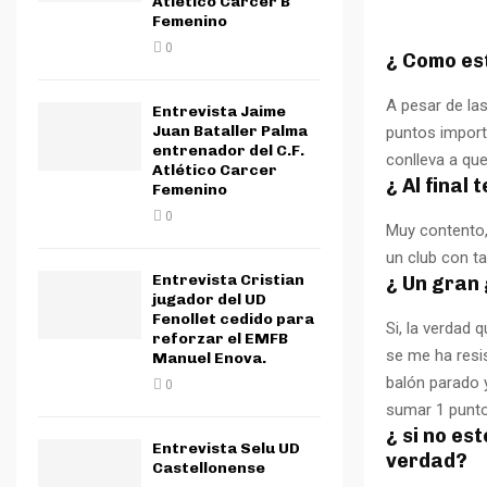
Atletico Carcer B
Femenino
0
¿ Como est
A pesar de las
Entrevista Jaime
Juan Bataller Palma
puntos import
entrenador del C.F.
conlleva a qu
Atlético Carcer
¿ Al final
Femenino
0
Muy contento, 
un club con t
Entrevista Cristian
¿ Un gran 
jugador del UD
Fenollet cedido para
Si, la verdad 
reforzar el EMFB
se me ha resi
Manuel Enova.
balón parado 
0
sumar 1 punto
¿ si no es
Entrevista Selu UD
verdad?
Castellonense