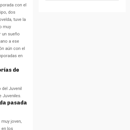
mporada con el
ipo, dos
velda, tuve la
to muy
ir un sueño
cano a ese
ón aún con el
emporadas en
orías de
 del Juvenil
e Juveniles.
ada pasada
o muy joven,
 en los