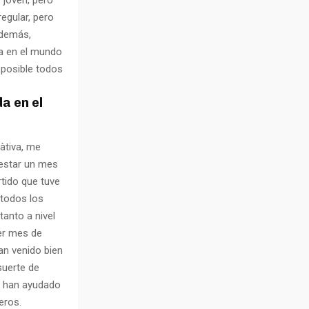
egular, pero
Además,
a en el mundo
 posible todos
a en el
Xàtiva, me
a estar un mes
rtido que tuve
 todos los
anto a nivel
er mes de
an venido bien
suerte de
s han ayudado
eros.