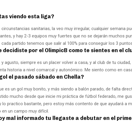
as viendo esta liga?
 circunstancias sanitarias, la veo muy irregular, cualquier semana p
antes, y hay 2-3 equipos muy fuertes que no se dejarán muchos pun
e cada partido tenemos que salir al 100% para conseguir los 3 puntos
 te decidiste por el OlimpicB como te sientes en el c
y agusto, siempre es un placer volver a casa, y al club de tu ciudad
anta historia a nivel comarcal y autonómico. Me siento como en casa
gol el pasado sábado en Chella?
que es un gol muy bonito, y más siendo a balón parado, de falta direc
stido mucho desde que inicie mi práctica de fútbol federado, me gu
y lo practico bastante, pero estoy más contento de que ayudará a m
 en un campo muy difícil.
toy mal informado tu llegaste a debutar en el prim