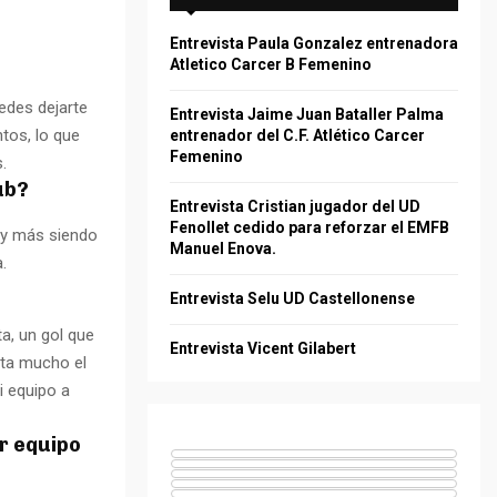
f
A
o
Entrevista Paula Gonzalez entrenadora
r
R
Atletico Carcer B Femenino
:
C
uedes dejarte
Entrevista Jaime Juan Bataller Palma
tos, lo que
entrenador del C.F. Atlético Carcer
H
Femenino
.
lub?
Entrevista Cristian jugador del UD
Fenollet cedido para reforzar el EMFB
, y más siendo
Manuel Enova.
.
Entrevista Selu UD Castellonense
ta, un gol que
Entrevista Vicent Gilabert
sta mucho el
i equipo a
er equipo