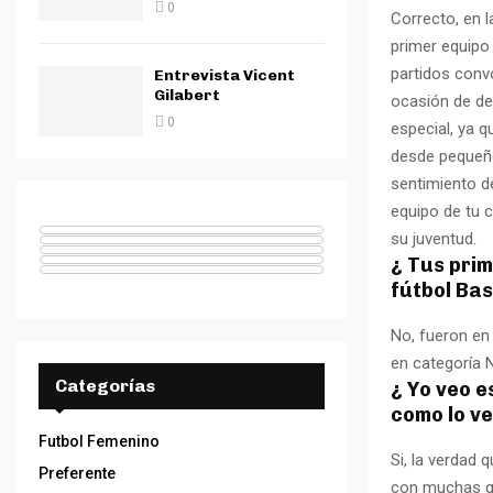
0
Correcto, en 
primer equipo
partidos convo
Entrevista Vicent
Gilabert
ocasión de de
0
especial, ya 
desde pequeño
sentimiento d
equipo de tu 
su juventud.
¿ Tus prim
fútbol Ba
No, fueron en 
en categoría N
Categorías
¿ Yo veo 
como lo ve
Futbol Femenino
Si, la verdad
Preferente
con muchas ga