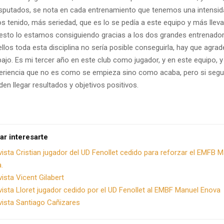
sputados, se nota en cada entrenamiento que tenemos una intensid
 tenido, más seriedad, que es lo se pedía a este equipo y más llev
esto lo estamos consiguiendo gracias a los dos grandes entrenado
llos toda esta disciplina no sería posible conseguirla, hay que agrad
ajo. Es mi tercer año en este club como jugador, y en este equipo, y
periencia que no es como se empieza sino como acaba, pero si seg
den llegar resultados y objetivos positivos.
ar interesarte
vista Cristian jugador del UD Fenollet cedido para reforzar el EMFB 
.
vista Vicent Gilabert
vista Lloret jugador cedido por el UD Fenollet al EMBF Manuel Enova
vista Santiago Cañizares