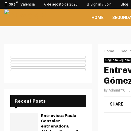
C
Valencia
6 de agosto de 2026
Sign in / Join
Blog
30.6
HOME
SEGUNDA
Home
Segun
Segunda Regional
Entrev
Gómez
by
AdminPYG
Recent Posts
SHARE
Entrevista Paula
Gonzalez
entrenadora