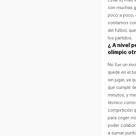
con muchas ga
poco a poco, 
contamos con 
del fútbol, q
los partidos.
¿ A nivel 
olímpic ot
No fue un inic
quede en el ba
sin jugar, ya 
que cumplir de
minutos, y me
técnico como 
competición q
para coger má
poder colabor
a sumar punto