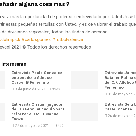
 añadir alguna cosa mas ?
 vez más la oportunidad de poder ser entrevistado por Usted José L
ir estas pequeñas tertulias con Usted, y es de valorar el trabajo que 
s de divisiones regionales, todos los findes de semana.
cdolimpicb
#carlosgomez
#futbolvalencia
eygol 2021 © Todos los derechos reservados
 interesante
Entrevista Paula Gonzalez
Entrevista Jaim
entrenadora Atletico
Bataller Palma 
Carcer B Femenino
del C.F. Atlético
Femenino
3 de junio de 2021
3248
31 de mayo de 
Entrevista Cristian jugador
Entrevista Selu 
del UD Fenollet cedido para
Castellonense
reforzar el EMFB Manuel
26 de mayo de 
Enova.
27 de mayo de 2021
3290