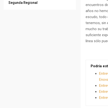
Segunda Regional
encuentros di
años no hemos
escudo, todo 
tenemos, sin e
mucho su trab
suficiente ex
línea sólo pue
Podría est
Entre
Enova
Entre
Entre
Entre