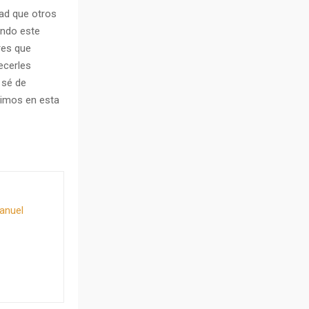
ad que otros
ando este
res que
ecerles
 sé de
uimos en esta
Manuel